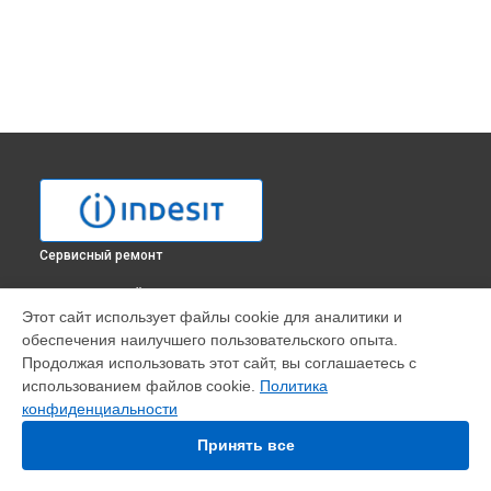
Сервисный ремонт
ВЫБЕРИ СВОЙ ГОРОД
Этот сайт использует файлы cookie для аналитики и
Ремонт электросхемы духового шкафа FGI BK Indesit в
обеспечения наилучшего пользовательского опыта.
Москве
Продолжая использовать этот сайт, вы соглашаетесь с
Ремонт электросхемы духового шкафа FGI BK Indesit в
использованием файлов cookie.
Политика
Санкт-Петербурге
конфиденциальности
Ремонт электросхемы духового шкафа FGI BK Indesit в
Краснодаре
Принять все
Ремонт электросхемы духового шкафа FGI BK Indesit в
Ростове-на-Дону