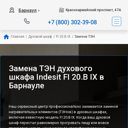
Наш сервисный центр спе
Барнаул
Красноармейский проспект, 47А
▼
+7 (800) 302-39-08
Главная
/
Духовой шкаф
/
FI 20.B IX
/
Замена ТЭН
Замена ТЭН духового
шкафа Indesit FI 20.B IX в
Барнауле
Наш сервисный центр профессионально занимается заменой
нагревательных элементов (ТЭНов) в духовых шкафах,
включая известную модель FI 20.B IX. Когда ваш духовой
шкаф перестал равномерно прогревать пищу или вовсе