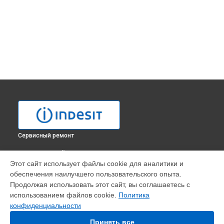
Сервисный ремонт
ВЫБЕРИ СВОЙ ГОРОД
Этот сайт использует файлы cookie для аналитики и
Замена ТЭН духового шкафа FI 20.B IX Indesit в
Москве
обеспечения наилучшего пользовательского опыта.
Замена ТЭН духового шкафа FI 20.B IX Indesit в
Санкт-
Продолжая использовать этот сайт, вы соглашаетесь с
Петербурге
использованием файлов cookie.
Политика
Замена ТЭН духового шкафа FI 20.B IX Indesit в
Краснодаре
конфиденциальности
Замена ТЭН духового шкафа FI 20.B IX Indesit в
Ростове-на-
Принять все
Дону