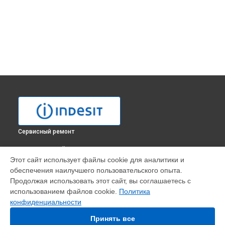
Сервисный ремонт
ВЫБЕРИ СВОЙ ГОРОД
Этот сайт использует файлы cookie для аналитики и
Замена ручек терморегулятора духового шкафа FI 20 K.A
обеспечения наилучшего пользовательского опыта.
IX Indesit в
Москве
Продолжая использовать этот сайт, вы соглашаетесь с
Замена ручек терморегулятора духового шкафа FI 20 K.A
использованием файлов cookie.
Политика
IX Indesit в
Санкт-Петербурге
конфиденциальности
Замена ручек терморегулятора духового шкафа FI 20 K.A
IX Indesit в
Краснодаре
Принять все