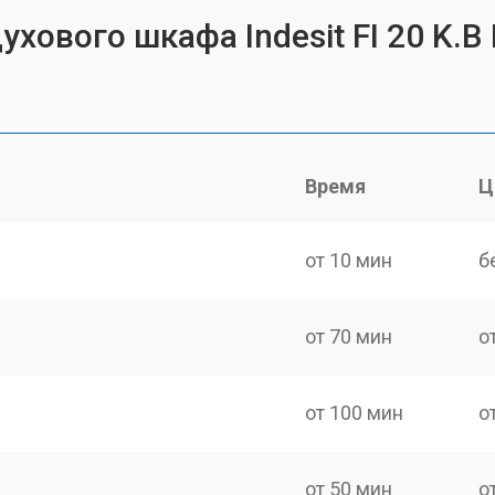
ухового шкафа Indesit FI 20 K.B
Время
Ц
от 10 мин
б
от 70 мин
о
от 100 мин
о
от 50 мин
о