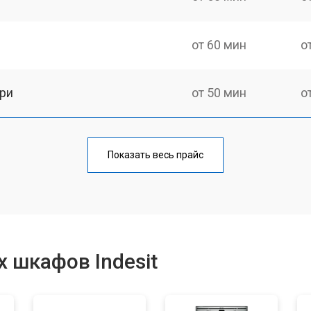
от 60 мин
о
ри
от 50 мин
о
от 90 мин
о
Показать весь прайс
от 60 мин
о
от 80 мин
о
 шкафов Indesit
от 120 мин
о