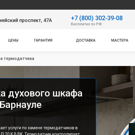
Наш сервисн
+7 (800) 302-39-08
ейский проспект, 47А
Бесплатно по РФ
ЦЕНЫ
ГАРАНТИЯ
ДОСТАВКА
МАСТЕРА
а термодатчика
а духового шкафа
в Барнауле
ет услуги по замене термодатчиков в
FI 20 K.B BK. Термодатчик контролирует