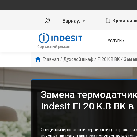
Красноарм
Барнаул
▼
УСЛУГИ
Сервисный ремонт
Главная
/
Духовой шкаф
/
FI 20 K.B BK
/
Замен
Замена термодатчик
Indesit FI 20 K.B BK 
Специализированный сервисный центр оказыва
духовых шкафах, таких как популярная модель 