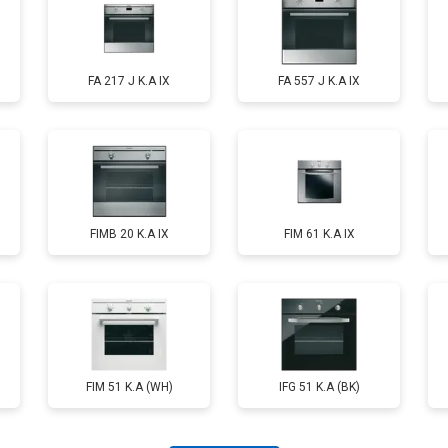
FA 217 J K.A IX
FA 557 J K.A IX
FIMB 20 K.A IX
FIM 61 K.A IX
FIM 51 K.A (WH)
IFG 51 K.A (BK)