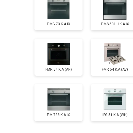
FIMB 73 K.A IX
FIMS 531 J K.A IX
FMR 54 K.A (AN)
FMR 54 K.A (AV)
FIM 738 K.A IX
IFG 51 K.A (WH)