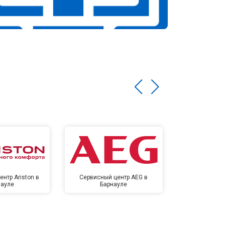
нтр Ariston в
Сервисный центр AEG в
Сервисный цен
науле
Барнауле
Бар