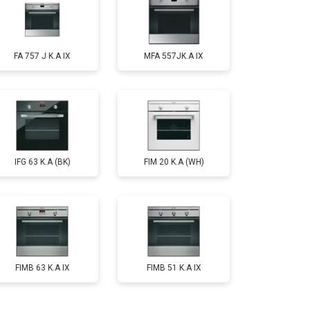
FA 757 J K.A IX
MFA 557JK.A IX
IFG 63 K.A (BK)
FIM 20 K.A (WH)
FIMB 63 K.A IX
FIMB 51 K.A IX