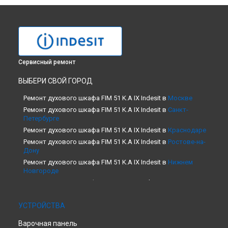
Сервисный ремонт
ВЫБЕРИ СВОЙ ГОРОД
Ремонт духового шкафа FIM 51 K.A IX Indesit в
Москве
Ремонт духового шкафа FIM 51 K.A IX Indesit в
Санкт-
Петербурге
Ремонт духового шкафа FIM 51 K.A IX Indesit в
Краснодаре
Ремонт духового шкафа FIM 51 K.A IX Indesit в
Ростове-на-
Дону
Ремонт духового шкафа FIM 51 K.A IX Indesit в
Нижнем
Новгороде
Ремонт духового шкафа FIM 51 K.A IX Indesit в
Новосибирске
Ремонт духового шкафа FIM 51 K.A IX Indesit в
Челябинске
УСТРОЙСТВА
Ремонт духового шкафа FIM 51 K.A IX Indesit в
Варочная панель
Екатеринбурге