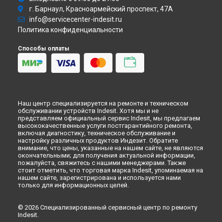
г. Барнаул, Красноармейский проспект, 47А
Ремонт духового шкафа FIM 51 K.A IX Indesit в
Рязани
info@servicecenter-indesit.ru
Ремонт духового шкафа FIM 51 K.A IX Indesit в
Астрахани
Политика конфиденциальности
Ремонт духового шкафа FIM 51 K.A IX Indesit в
Набережных
Челнах
Способы оплаты
Ремонт духового шкафа FIM 51 K.A IX Indesit в
Липецке
Наш центр специализируется на ремонте и техническом
обслуживании устройств Indesit. Хотя мы и не
представляем официальный сервис Indesit, мы предлагаем
высококачественные услуги постгарантийного ремонта,
включая диагностику, техническое обслуживание и
настройку различных продуктов Индезит. Обратите
внимание, что цены, указанные на нашем сайте, не являются
окончательными; для получения актуальной информации,
пожалуйста, свяжитесь с нашими менеджерами. Также
стоит отметить, что торговая марка Indesit, упоминаемая на
нашем сайте, зарегистрирована и используется нами
только для информационных целей.
© 2026 Специализированный сервисный центр по ремонту
Indesit.