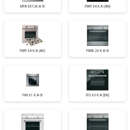
MFA 557JK.A IX
FMR 54 K.A (AN)
FMR 54 K.A (AV)
FIMB 20 K.A IX
FIM 61 K.A IX
IFG 63 K.A (BK)