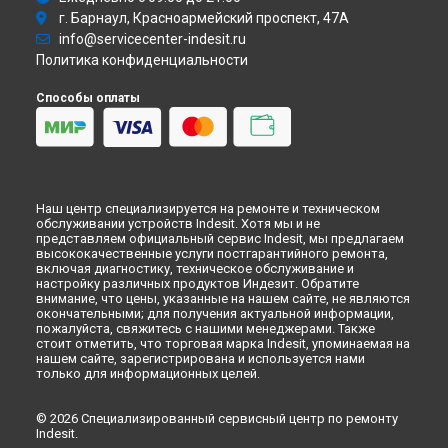
Ремонт духового шкафа FIMB 73 K.A IX Indesit в
г. Барнаул, Красноармейский проспект, 47А
Новокузнецке
info@servicecenter-indesit.ru
Ремонт духового шкафа FIMB 73 K.A IX Indesit в
Рязани
Политика конфиденциальности
Ремонт духового шкафа FIMB 73 K.A IX Indesit в
Астрахани
Способы оплаты
Ремонт духового шкафа FIMB 73 K.A IX Indesit в
Набережных Челнах
Ремонт духового шкафа FIMB 73 K.A IX Indesit в
Липецке
Наш центр специализируется на ремонте и техническом
обслуживании устройств Indesit. Хотя мы и не
представляем официальный сервис Indesit, мы предлагаем
высококачественные услуги постгарантийного ремонта,
включая диагностику, техническое обслуживание и
настройку различных продуктов Индезит. Обратите
внимание, что цены, указанные на нашем сайте, не являются
окончательными; для получения актуальной информации,
пожалуйста, свяжитесь с нашими менеджерами. Также
стоит отметить, что торговая марка Indesit, упоминаемая на
нашем сайте, зарегистрирована и используется нами
только для информационных целей.
© 2026 Специализированный сервисный центр по ремонту
Indesit.