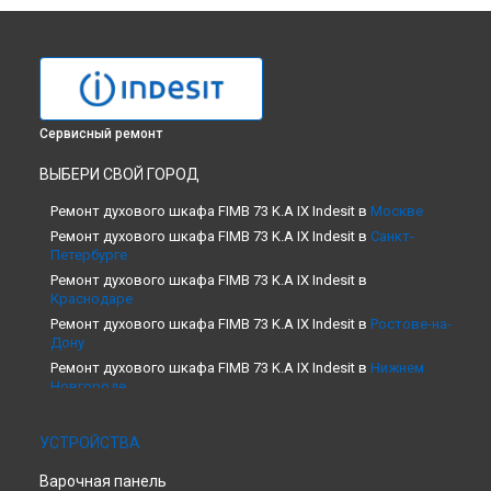
Сервисный ремонт
ВЫБЕРИ СВОЙ ГОРОД
Ремонт духового шкафа FIMB 73 K.A IX Indesit в
Москве
Ремонт духового шкафа FIMB 73 K.A IX Indesit в
Санкт-
Петербурге
Ремонт духового шкафа FIMB 73 K.A IX Indesit в
Краснодаре
Ремонт духового шкафа FIMB 73 K.A IX Indesit в
Ростове-на-
Дону
Ремонт духового шкафа FIMB 73 K.A IX Indesit в
Нижнем
Новгороде
Ремонт духового шкафа FIMB 73 K.A IX Indesit в
Новосибирске
УСТРОЙСТВА
Ремонт духового шкафа FIMB 73 K.A IX Indesit в
Челябинске
Варочная панель
Ремонт духового шкафа FIMB 73 K.A IX Indesit в