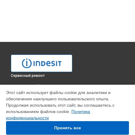
Сервисный ремонт
ВЫБЕРИ СВОЙ ГОРОД
Этот сайт использует файлы cookie для аналитики и
Ремонт электросхемы духового шкафа FIMS 531 J K.A IX
обеспечения наилучшего пользовательского опыта.
Indesit в
Москве
Продолжая использовать этот сайт, вы соглашаетесь с
Ремонт электросхемы духового шкафа FIMS 531 J K.A IX
использованием файлов cookie.
Политика
Indesit в
Санкт-Петербурге
конфиденциальности
Ремонт электросхемы духового шкафа FIMS 531 J K.A IX
Indesit в
Краснодаре
Принять все
Ремонт электросхемы духового шкафа FIMS 531 J K.A IX