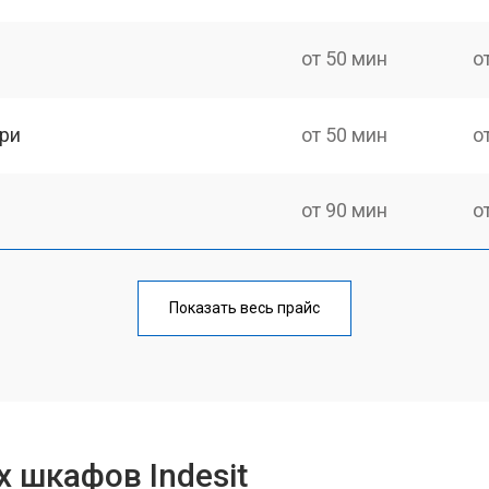
от 50 мин
о
ри
от 50 мин
о
от 90 мин
о
от 60 мин
о
Показать весь прайс
от 80 мин
о
от 50 мин
о
 шкафов Indesit