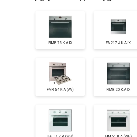
Замена панели управления
FIMB 73 K.A IX
FA 217 J K.A IX
FMR 54 K.A (AV)
FIMB 20 K.A IX
IFG 51 K.A (WH)
FIM 51 K.A (WH)