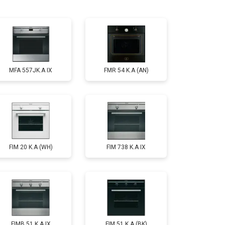
т 4500 ₽
Заказать
MFA 557JK.A IX
FMR 54 K.A (AN)
FIM 20 K.A (WH)
FIM 738 K.A IX
FIMB 51 K.A IX
FIM 51 K.A (BK)