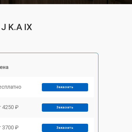
J K.A IX
ена
есплатно
Заказать
т 4250 ₽
Заказать
т 3700 ₽
Заказать