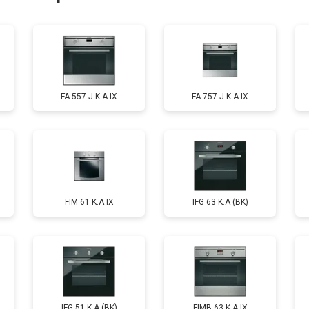
от 120 мин
о
FA 557 J K.A IX
FA 757 J K.A IX
FIM 61 K.A IX
IFG 63 K.A (BK)
IFG 51 K.A (BK)
FIMB 63 K.A IX