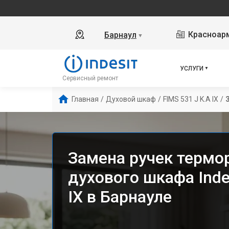
Красноарм
Барнаул
▼
УСЛУГИ
Сервисный ремонт
Главная
/
Духовой шкаф
/
FIMS 531 J K.A IX
/
Замена ручек термо
духового шкафа Indes
IX в Барнауле