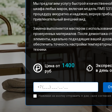
Мы предлагаем услугу быстрой и качественно
шкафа любых марок, включая модель FIMS 531 
процедуру аккуратно и надежно, вернув прибо
привлекательный внешний вид.
Замена выполняется мастером с использован
проверенных материалов. После демонтажа ст
элементы, идеально подходящие вашей духовке
обеспечить точность настройки температурны
техники.
1400
Экспрес
Цена от
в день 
руб
От
Нажимая на кнопку отправить я даю свое согласие