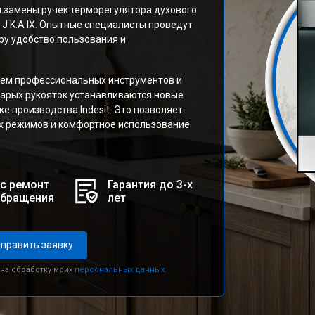
й замены ручек терморегулятора духового
J K.A IX. Опытные специалисты проведут
ру удобство пользования и
ием профессиональных инструментов и
арых рукояток устанавливаются новые
 производства Indesit. Это позволяет
х режимов и комфортное использование
с ремонт
Гарантия до 3-х
обращения
лет
править заявку
 на обработку моих
персональных данных.