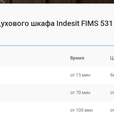
ухового шкафа Indesit FIMS 531 
Время
Ц
от 15 мин
б
от 70 мин
о
от 100 мин
о