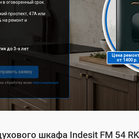
 в оговоренный срок.
кий проспект, 47А или
% на ремонт и
ия до 3-х лет
Цена ремон
от 1400 р.
править заявку
 на обработку моих
персональных
ухового шкафа Indesit FM 54 R