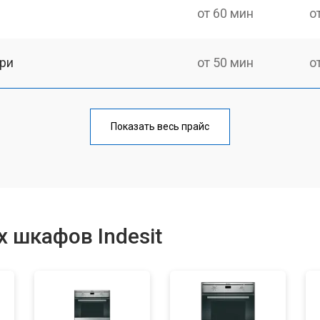
от 60 мин
о
ри
от 50 мин
о
от 90 мин
о
Показать весь прайс
от 60 мин
о
от 80 мин
о
 шкафов Indesit
от 50 мин
о
от 120 мин
о