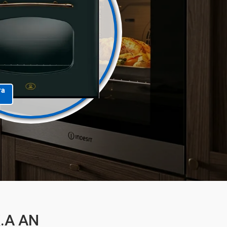
та
K.A AN