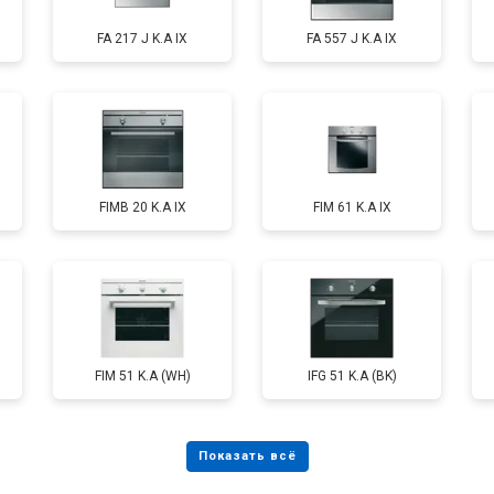
FA 217 J K.A IX
FA 557 J K.A IX
FIMB 20 K.A IX
FIM 61 K.A IX
FIM 51 K.A (WH)
IFG 51 K.A (BK)