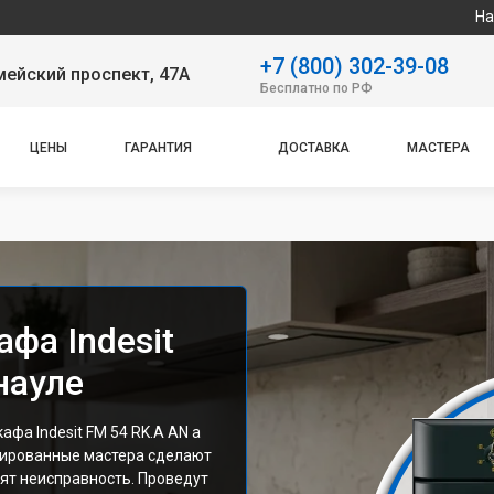
Наш сервисный це
+7 (800) 302-39-08
ейский проспект, 47А
Бесплатно по РФ
ЦЕНЫ
ГАРАНТИЯ
ДОСТАВКА
МАСТЕРА
фа Indesit
науле
фа Indesit FM 54 RK.A AN а
цированные мастера сделают
ят неисправность. Проведут