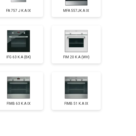
FA 757 J K.A IX
MFA 557JK.A IX
IFG 63 K.A (BK)
FIM 20 K.A (WH)
FIMB 63 K.A IX
FIMB 51 K.A IX