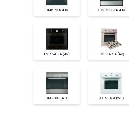
FIMB 73 K.A IX
FIMS 531 J K.A IX
FMR 54 K.A (AN)
FMR 54 K.A (AV)
FIM 738 K.A IX
IFG 51 K.A (WH)