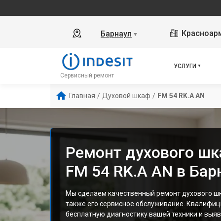
Красноарм
Барнаул
▼
УСЛУГИ
Сервисный ремонт
Главная
/
Духовой шкаф
/
FM 54 RK.A AN
Ремонт духового шка
FM 54 RK.A AN в Бар
Мы сделаем качественный ремонт духового шка
также его сервисное обслуживание. Квалифи
бесплатную диагностику вашей техники и выяв