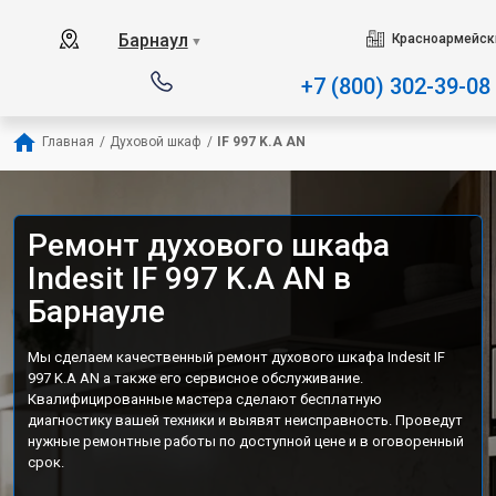
Наш сервисный центр специа
Барнаул
Красноармейски
▼
+7 (800) 302-39-08
Главная
/
Духовой шкаф
/
IF 997 K.A AN
Ремонт духового шкафа
Indesit IF 997 K.A AN в
Барнауле
Мы сделаем качественный ремонт духового шкафа Indesit IF
997 K.A AN а также его сервисное обслуживание.
Квалифицированные мастера сделают бесплатную
диагностику вашей техники и выявят неисправность. Проведут
нужные ремонтные работы по доступной цене и в оговоренный
срок.