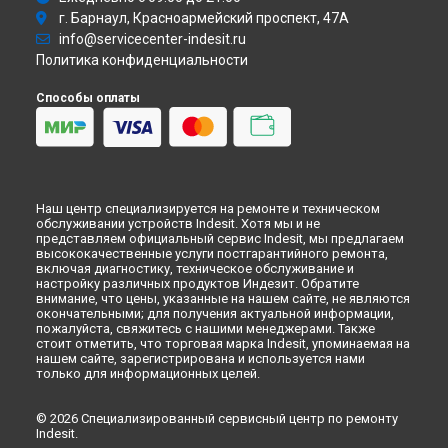
Новокузнецке
г. Барнаул, Красноармейский проспект, 47А
Ремонт духового шкафа IF 997 K.A AN Indesit в
Рязани
info@servicecenter-indesit.ru
Политика конфиденциальности
Ремонт духового шкафа IF 997 K.A AN Indesit в
Астрахани
Ремонт духового шкафа IF 997 K.A AN Indesit в
Набережных
Способы оплаты
Челнах
Ремонт духового шкафа IF 997 K.A AN Indesit в
Липецке
Наш центр специализируется на ремонте и техническом
обслуживании устройств Indesit. Хотя мы и не
представляем официальный сервис Indesit, мы предлагаем
высококачественные услуги постгарантийного ремонта,
включая диагностику, техническое обслуживание и
настройку различных продуктов Индезит. Обратите
внимание, что цены, указанные на нашем сайте, не являются
окончательными; для получения актуальной информации,
пожалуйста, свяжитесь с нашими менеджерами. Также
стоит отметить, что торговая марка Indesit, упоминаемая на
нашем сайте, зарегистрирована и используется нами
только для информационных целей.
© 2026 Специализированный сервисный центр по ремонту
Indesit.