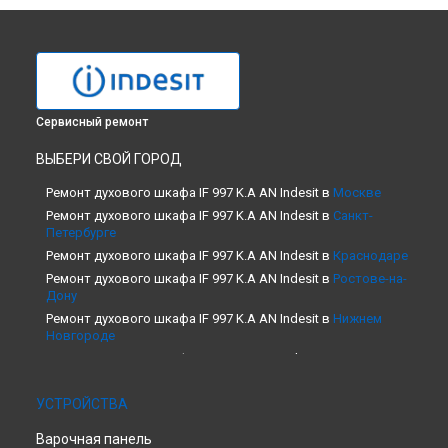
Сервисный ремонт
ВЫБЕРИ СВОЙ ГОРОД
Ремонт духового шкафа IF 997 K.A AN Indesit в
Москве
Ремонт духового шкафа IF 997 K.A AN Indesit в
Санкт-
Петербурге
Ремонт духового шкафа IF 997 K.A AN Indesit в
Краснодаре
Ремонт духового шкафа IF 997 K.A AN Indesit в
Ростове-на-
Дону
Ремонт духового шкафа IF 997 K.A AN Indesit в
Нижнем
Новгороде
Ремонт духового шкафа IF 997 K.A AN Indesit в
Новосибирске
Ремонт духового шкафа IF 997 K.A AN Indesit в
Челябинске
УСТРОЙСТВА
Ремонт духового шкафа IF 997 K.A AN Indesit в
Варочная панель
Екатеринбурге