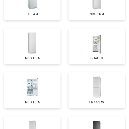
TS 14 A
NBS 16 A
NBS 18 A
BIAA 13
NBS 15 A
LR7 S2 W