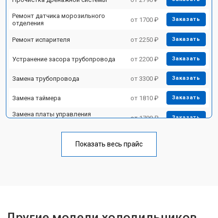
Ремонт датчика морозильного
от 1700 ₽
Заказать
отделения
Ремонт испарителя
от 2250 ₽
Заказать
Устранение засора трубопровода
от 2200 ₽
Заказать
Замена трубопровода
от 3300 ₽
Заказать
Замена таймера
от 1810 ₽
Заказать
Замена платы управления
от 1700 ₽
Заказать
(мат.платы, мейн платы)
Ремонт/замена датчика
от 2550 ₽
Заказать
температуры
Показать весь прайс
Замена термостата
от 1700 ₽
Заказать
Замена дефростера
от 4750 ₽
Заказать
Замена мотор-компрессора
от 3650 ₽
Заказать
Другие модели холодильников
Замена нагревателя испарителя
от 2550 ₽
Заказать