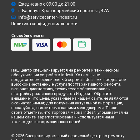
Ремонт холодильника LI8 FF2O K BH Indesit в
Астрахани
Ежедневно с 09:00 до 21:00
Ремонт холодильника LI8 FF2O K BH Indesit в
Набережных
г. Барнаул, Красноармейский проспект, 47А
Челнах
info@servicecenter-indesit.ru
Ремонт холодильника LI8 FF2O K BH Indesit в
Липецке
Политика конфиденциальности
Способы оплаты
Наш центр специализируется на ремонте и техническом
обслуживании устройств Indesit. Хотя мы и не
представляем официальный сервис Indesit, мы предлагаем
высококачественные услуги постгарантийного ремонта,
включая диагностику, техническое обслуживание и
настройку различных продуктов Индезит. Обратите
внимание, что цены, указанные на нашем сайте, не являются
окончательными; для получения актуальной информации,
пожалуйста, свяжитесь с нашими менеджерами. Также
стоит отметить, что торговая марка Indesit, упоминаемая на
нашем сайте, зарегистрирована и используется нами
только для информационных целей.
© 2026 Специализированный сервисный центр по ремонту