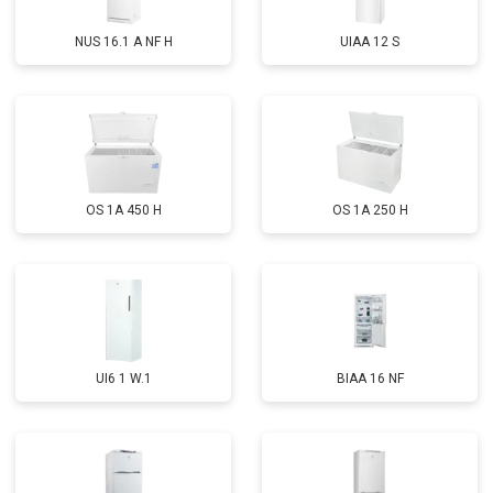
NUS 16.1 A NF H
UIAA 12 S
OS 1A 450 H
OS 1A 250 H
UI6 1 W.1
BIAA 16 NF