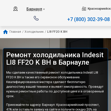
Наш сервисный центр специ
Барнаул
Красноармейски
▼
+7 (800) 302-39-08
Главная
/
Холодильник
/
LI8 FF2O K BH
Ремонт холодильника Indesit
LI8 FF2O K BH в Барнауле
Мы сделаем качественный ремонт холодильника Indesit LI8
FF2O K BH а также его сервисное обслуживание.
Квалифицированные мастера сделают бесплатную
диагностику вашей техники и выявят неисправность. Проведут
нужные ремонтные работы по доступной цене и в оговоренный
срок.
Приезжайте по адресу: Барнаул: Красноармейский проспект,
47А или оставьте заявку на сайте и получите скидку 20% на