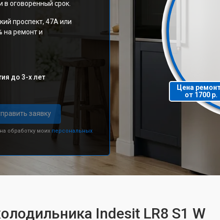
 в оговоренный срок.
кий проспект, 47А или
% на ремонт и
ия до 3-х лет
Цена ремон
от 1700 р.
править заявку
 на обработку моих
персональных
олодильника Indesit LR8 S1 W