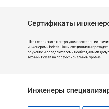
Замена нагревателя оттайки
Сертификаты инженеров
Замена реле
Устранение утечки хладагента
Штат сервисного центра укомплектован исключ
инженерами Indesit. Наши специалисты проходят
обучение и обладают всеми необходимыми допу
техники Indesit на профессиональном уровне.
Инженеры специализиро