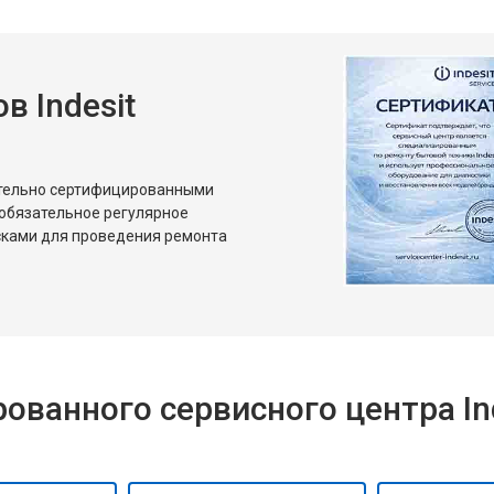
от 50 мин
о
 Indesit
от 80 мин
о
от 50 мин
о
ительно сертифицированными
 обязательное регулярное
сками для проведения ремонта
ванного сервисного центра Ind