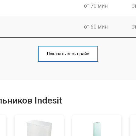
от 70 мин
о
от 60 мин
о
еления
от 60 мин
о
Показать весь прайс
от 50 мин
о
от 70 мин
о
ьников Indesit
от 60 мин
о
от 70 мин
о