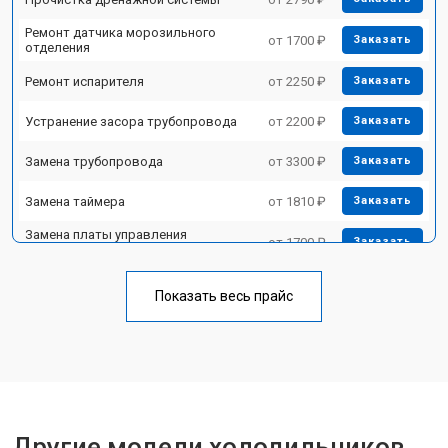
Ремонт датчика морозильного
от 1700 ₽
Заказать
отделения
Ремонт испарителя
от 2250 ₽
Заказать
Устранение засора трубопровода
от 2200 ₽
Заказать
Замена трубопровода
от 3300 ₽
Заказать
Замена таймера
от 1810 ₽
Заказать
Замена платы управления
от 1700 ₽
Заказать
(мат.платы, мейн платы)
Ремонт/замена датчика
от 2550 ₽
Заказать
температуры
Показать весь прайс
Замена термостата
от 1700 ₽
Заказать
Замена дефростера
от 4750 ₽
Заказать
Замена мотор-компрессора
от 3650 ₽
Заказать
Другие модели холодильников
Замена нагревателя испарителя
от 2550 ₽
Заказать