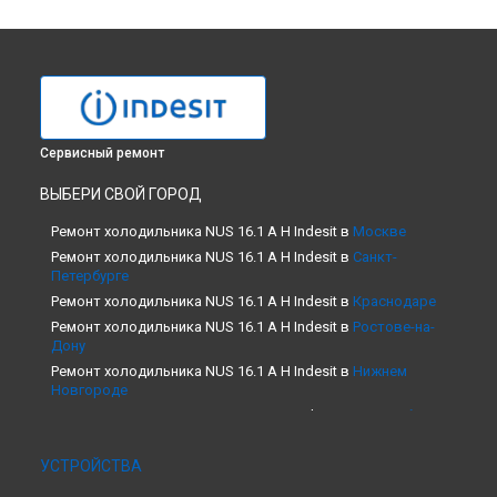
Сервисный ремонт
ВЫБЕРИ СВОЙ ГОРОД
Ремонт холодильника NUS 16.1 A H Indesit в
Москве
Ремонт холодильника NUS 16.1 A H Indesit в
Санкт-
Петербурге
Ремонт холодильника NUS 16.1 A H Indesit в
Краснодаре
Ремонт холодильника NUS 16.1 A H Indesit в
Ростове-на-
Дону
Ремонт холодильника NUS 16.1 A H Indesit в
Нижнем
Новгороде
Ремонт холодильника NUS 16.1 A H Indesit в
Новосибирске
Ремонт холодильника NUS 16.1 A H Indesit в
Челябинске
УСТРОЙСТВА
Ремонт холодильника NUS 16.1 A H Indesit в
Екатеринбурге
Ремонт холодильника NUS 16.1 A H Indesit в
Казани