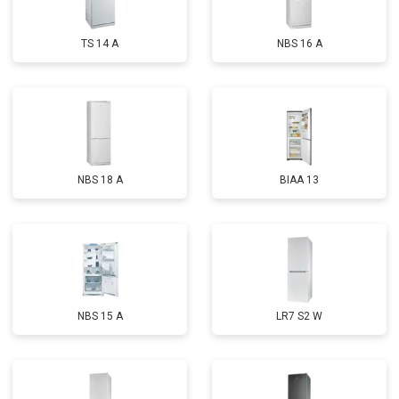
TS 14 A
NBS 16 A
NBS 18 A
BIAA 13
NBS 15 A
LR7 S2 W