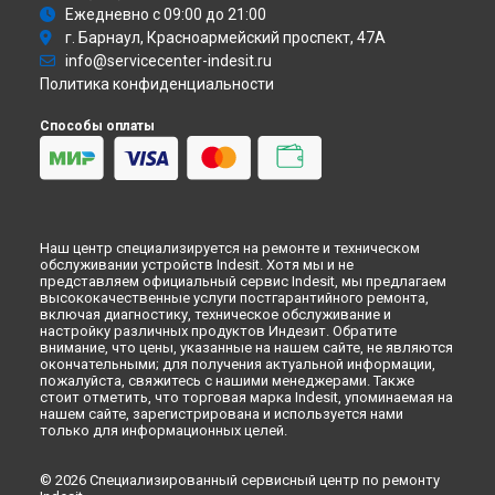
Ремонт холодильника NUS 16.1 A H Indesit в
Астрахани
Ежедневно с 09:00 до 21:00
Ремонт холодильника NUS 16.1 A H Indesit в
Набережных
г. Барнаул, Красноармейский проспект, 47А
Челнах
info@servicecenter-indesit.ru
Ремонт холодильника NUS 16.1 A H Indesit в
Липецке
Политика конфиденциальности
Способы оплаты
Наш центр специализируется на ремонте и техническом
обслуживании устройств Indesit. Хотя мы и не
представляем официальный сервис Indesit, мы предлагаем
высококачественные услуги постгарантийного ремонта,
включая диагностику, техническое обслуживание и
настройку различных продуктов Индезит. Обратите
внимание, что цены, указанные на нашем сайте, не являются
окончательными; для получения актуальной информации,
пожалуйста, свяжитесь с нашими менеджерами. Также
стоит отметить, что торговая марка Indesit, упоминаемая на
нашем сайте, зарегистрирована и используется нами
только для информационных целей.
© 2026 Специализированный сервисный центр по ремонту