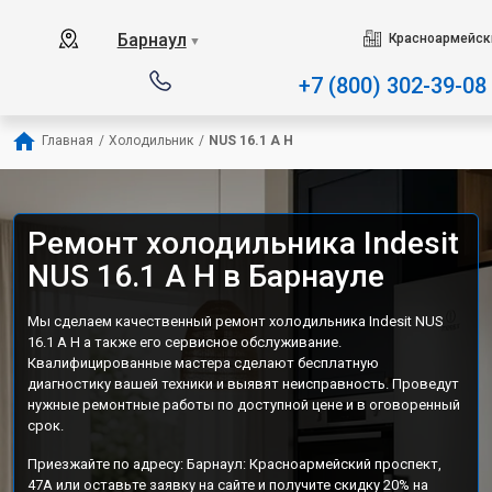
Наш сервисный центр специ
Барнаул
Красноармейски
▼
+7 (800) 302-39-08
Главная
/
Холодильник
/
NUS 16.1 A H
Ремонт холодильника Indesit
NUS 16.1 A H в Барнауле
Мы сделаем качественный ремонт холодильника Indesit NUS
16.1 A H а также его сервисное обслуживание.
Квалифицированные мастера сделают бесплатную
диагностику вашей техники и выявят неисправность. Проведут
нужные ремонтные работы по доступной цене и в оговоренный
срок.
Приезжайте по адресу: Барнаул: Красноармейский проспект,
47А или оставьте заявку на сайте и получите скидку 20% на