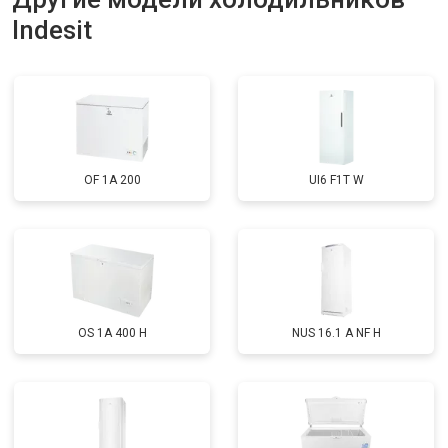
Indesit
Замена нагревателя оттайки
от 2300 ₽
Заказать
Замена реле
от 2550 ₽
Заказать
Устранение утечки хладагента
от 1900 ₽
Заказать
OF 1A 200
UI6 F1T W
OS 1A 400 H
NUS 16.1 A NF H