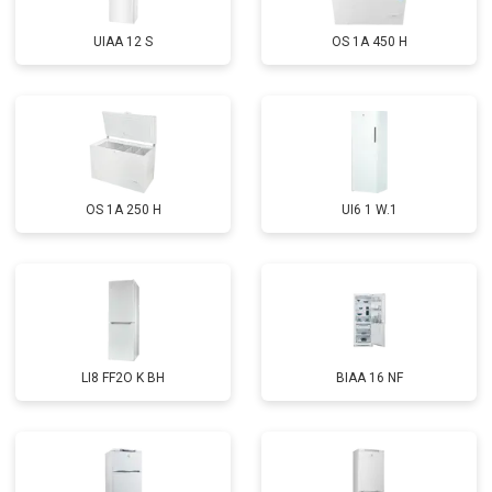
UIAA 12 S
OS 1A 450 H
OS 1A 250 H
UI6 1 W.1
LI8 FF2O K BH
BIAA 16 NF