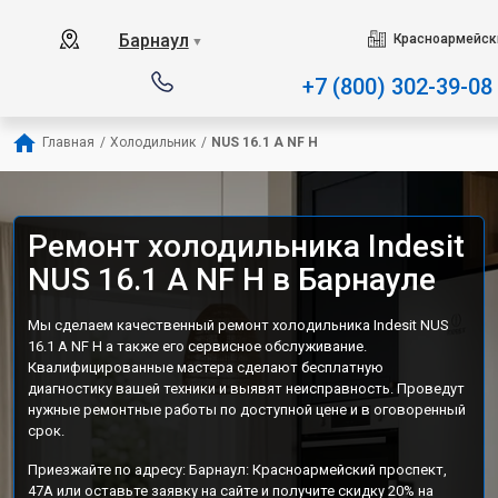
Наш сервисный центр специали
Барнаул
Красноармейски
▼
+7 (800) 302-39-08
Главная
/
Холодильник
/
NUS 16.1 A NF H
Ремонт холодильника Indesit
NUS 16.1 A NF H в Барнауле
Мы сделаем качественный ремонт холодильника Indesit NUS
16.1 A NF H а также его сервисное обслуживание.
Квалифицированные мастера сделают бесплатную
диагностику вашей техники и выявят неисправность. Проведут
нужные ремонтные работы по доступной цене и в оговоренный
срок.
Приезжайте по адресу: Барнаул: Красноармейский проспект,
47А или оставьте заявку на сайте и получите скидку 20% на