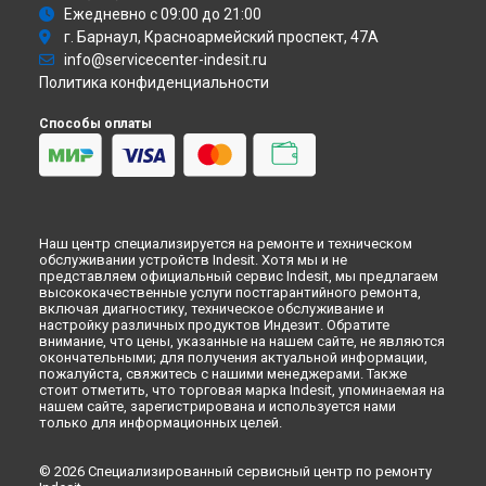
Ремонт холодильника NUS 16.1 A NF H Indesit в
Ежедневно с 09:00 до 21:00
Новокузнецке
г. Барнаул, Красноармейский проспект, 47А
Ремонт холодильника NUS 16.1 A NF H Indesit в
Рязани
info@servicecenter-indesit.ru
Политика конфиденциальности
Ремонт холодильника NUS 16.1 A NF H Indesit в
Астрахани
Ремонт холодильника NUS 16.1 A NF H Indesit в
Способы оплаты
Набережных Челнах
Ремонт холодильника NUS 16.1 A NF H Indesit в
Липецке
Наш центр специализируется на ремонте и техническом
обслуживании устройств Indesit. Хотя мы и не
представляем официальный сервис Indesit, мы предлагаем
высококачественные услуги постгарантийного ремонта,
включая диагностику, техническое обслуживание и
настройку различных продуктов Индезит. Обратите
внимание, что цены, указанные на нашем сайте, не являются
окончательными; для получения актуальной информации,
пожалуйста, свяжитесь с нашими менеджерами. Также
стоит отметить, что торговая марка Indesit, упоминаемая на
нашем сайте, зарегистрирована и используется нами
только для информационных целей.
© 2026 Специализированный сервисный центр по ремонту