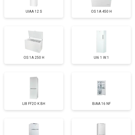
UIAA 12 S
OS 1A 450 H
OS 1A 250 H
UI6 1 W.1
LI8 FF2O K BH
BIAA 16 NF