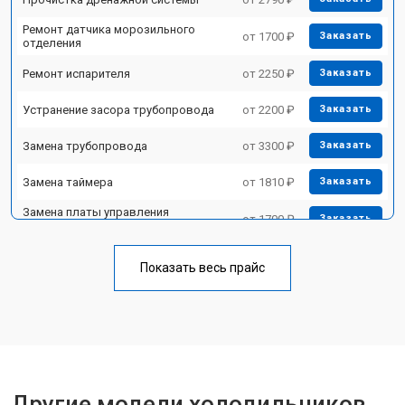
Ремонт датчика морозильного
от 1700 ₽
Заказать
отделения
Ремонт испарителя
от 2250 ₽
Заказать
Устранение засора трубопровода
от 2200 ₽
Заказать
Замена трубопровода
от 3300 ₽
Заказать
Замена таймера
от 1810 ₽
Заказать
Замена платы управления
от 1700 ₽
Заказать
(мат.платы, мейн платы)
Ремонт/замена датчика
от 2550 ₽
Заказать
температуры
Показать весь прайс
Замена термостата
от 1700 ₽
Заказать
Замена дефростера
от 4750 ₽
Заказать
Замена мотор-компрессора
от 3650 ₽
Заказать
Другие модели холодильников
Замена нагревателя испарителя
от 2550 ₽
Заказать