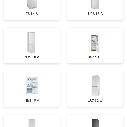
TS 14 A
NBS 16 A
NBS 18 A
BIAA 13
NBS 15 A
LR7 S2 W