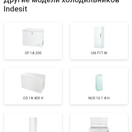
Indesit
Замена нагревателя оттайки
от 2300 ₽
Заказать
Замена реле
от 2550 ₽
Заказать
Устранение утечки хладагента
от 1900 ₽
Заказать
OF 1A 200
UI6 F1T W
OS 1A 400 H
NUS 16.1 A H