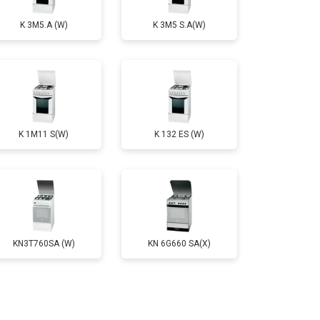
K 3M5.A (W)
K 3M5 S.A(W)
т 2750 ₽
Заказать
т 2590 ₽
Заказать
K 1M11 S(W)
K 132 ES (W)
т 2600 ₽
Заказать
KN3T760SA (W)
KN 6G660 SA(X)