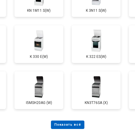
KN 1M11 S(W)
K 3N11 S(W)
от 60 мин
о
от 80 мин
о
K 330 E(W)
K 322 ES(W)
от 60 мин
о
I5MSH20AG (W)
KN3T76SA (X)