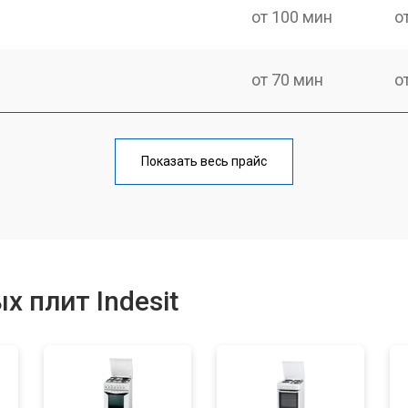
от 100 мин
о
от 70 мин
о
ния
от 120 мин
о
Показать весь прайс
от 50 мин
о
от 100 мин
о
 плит Indesit
от 60 мин
о
от 90 мин
о