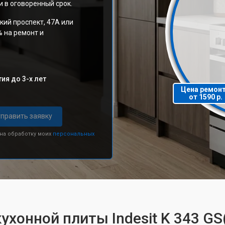
 в оговоренный срок.
кий проспект, 47А или
% на ремонт и
ия до 3-х лет
Цена ремон
от 1590 р.
править заявку
 на обработку моих
персональных
ухонной плиты Indesit K 343 GS