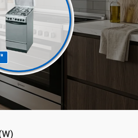
та
(W)