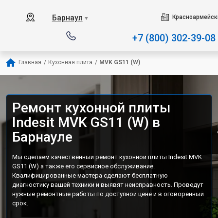
Наш сервисный центр специали
Барнаул
Красноармейски
▼
+7 (800) 302-39-08
Главная
/
Кухонная плита
/
MVK GS11 (W)
Ремонт кухонной плиты
Indesit MVK GS11 (W) в
Барнауле
Мы сделаем качественный ремонт кухонной плиты Indesit MVK
GS11 (W) а также его сервисное обслуживание.
Квалифицированные мастера сделают бесплатную
диагностику вашей техники и выявят неисправность. Проведут
нужные ремонтные работы по доступной цене и в оговоренный
срок.