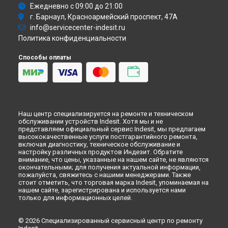
Ремонт кухонной плиты MVK GS11 (W) Indesit в
Ежедневно с 09:00 до 21:00
Новокузнецке
г. Барнаул, Красноармейский проспект, 47А
Ремонт кухонной плиты MVK GS11 (W) Indesit в
Рязани
info@servicecenter-indesit.ru
Политика конфиденциальности
Ремонт кухонной плиты MVK GS11 (W) Indesit в
Астрахани
Ремонт кухонной плиты MVK GS11 (W) Indesit в
Способы оплаты
Набережных Челнах
Ремонт кухонной плиты MVK GS11 (W) Indesit в
Липецке
Наш центр специализируется на ремонте и техническом
обслуживании устройств Indesit. Хотя мы и не
представляем официальный сервис Indesit, мы предлагаем
высококачественные услуги постгарантийного ремонта,
включая диагностику, техническое обслуживание и
настройку различных продуктов Индезит. Обратите
внимание, что цены, указанные на нашем сайте, не являются
окончательными; для получения актуальной информации,
пожалуйста, свяжитесь с нашими менеджерами. Также
стоит отметить, что торговая марка Indesit, упоминаемая на
нашем сайте, зарегистрирована и используется нами
только для информационных целей.
© 2026 Специализированный сервисный центр по ремонту