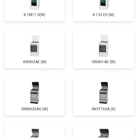
K 1M11 S(W)
K 132 ES (W)
I5NSH2AE (W)
I5NSH1AE (W)
I5MSH20AG (W)
KN3T76SA (X)