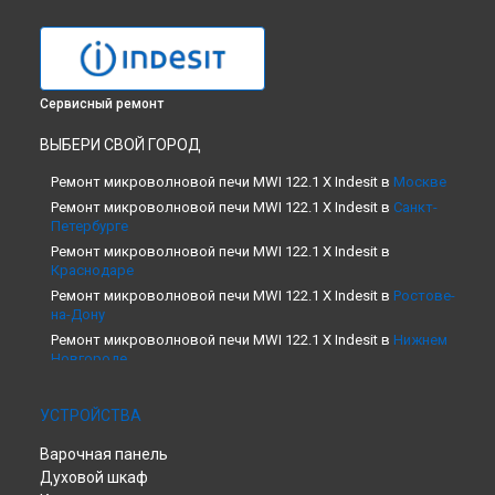
Сервисный ремонт
ВЫБЕРИ СВОЙ ГОРОД
Ремонт микроволновой печи MWI 122.1 X Indesit в
Москве
Ремонт микроволновой печи MWI 122.1 X Indesit в
Санкт-
Петербурге
Ремонт микроволновой печи MWI 122.1 X Indesit в
Краснодаре
Ремонт микроволновой печи MWI 122.1 X Indesit в
Ростове-
на-Дону
Ремонт микроволновой печи MWI 122.1 X Indesit в
Нижнем
Новгороде
Ремонт микроволновой печи MWI 122.1 X Indesit в
Новосибирске
УСТРОЙСТВА
Ремонт микроволновой печи MWI 122.1 X Indesit в
Челябинске
Варочная панель
Ремонт микроволновой печи MWI 122.1 X Indesit в
Духовой шкаф
Екатеринбурге