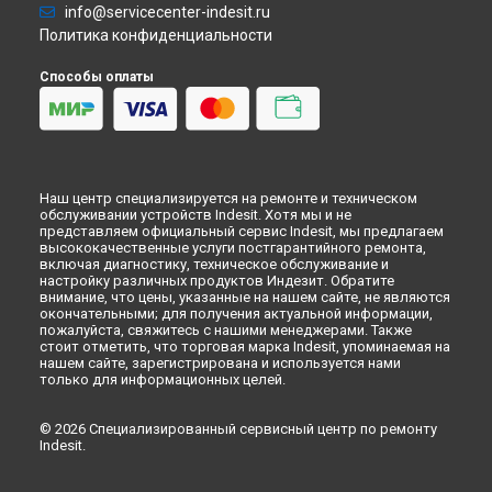
info@servicecenter-indesit.ru
Ремонт микроволновой печи MWI 122.1 X Indesit в
Ульяновске
Политика конфиденциальности
Ремонт микроволновой печи MWI 122.1 X Indesit в
Кирове
Способы оплаты
Ремонт микроволновой печи MWI 122.1 X Indesit в
Оренбурге
Ремонт микроволновой печи MWI 122.1 X Indesit в
Кемерово
Ремонт микроволновой печи MWI 122.1 X Indesit в
Новокузнецке
Наш центр специализируется на ремонте и техническом
обслуживании устройств Indesit. Хотя мы и не
Ремонт микроволновой печи MWI 122.1 X Indesit в
Рязани
представляем официальный сервис Indesit, мы предлагаем
Ремонт микроволновой печи MWI 122.1 X Indesit в
высококачественные услуги постгарантийного ремонта,
Астрахани
включая диагностику, техническое обслуживание и
настройку различных продуктов Индезит. Обратите
Ремонт микроволновой печи MWI 122.1 X Indesit в
внимание, что цены, указанные на нашем сайте, не являются
Набережных Челнах
окончательными; для получения актуальной информации,
Ремонт микроволновой печи MWI 122.1 X Indesit в
Липецке
пожалуйста, свяжитесь с нашими менеджерами. Также
стоит отметить, что торговая марка Indesit, упоминаемая на
нашем сайте, зарегистрирована и используется нами
только для информационных целей.
© 2026 Специализированный сервисный центр по ремонту
Indesit.