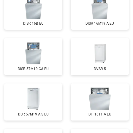
Замена нижнего уплотнителя
от 1000 ₽
Заказать
дверцы
Замена заливного шланга с
от 1100 ₽
Заказать
системой Аквастоп
DISR 16B EU
DISR 16M19 A EU
Замена заливного шланга
от 850 ₽
Заказать
Диагностика
бесплатно
Заказать
DISR 57M19 CA EU
DVSR 5
DSR 57M19 A S EU
DIF 16T1 A EU