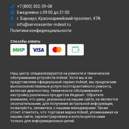
Ремонт посудомоечной машины DFP 573 NX Indesit в
+7 (800) 302-39-08
Иркутске
Ежедневно с 09:00 до 21:00
Ремонт посудомоечной машины DFP 573 NX Indesit в
Самаре
г. Барнаул, Красноармейский проспект, 47А
info@servicecenter-indesit.ru
Ремонт посудомоечной машины DFP 573 NX Indesit в
Омске
Политика конфиденциальности
Ремонт посудомоечной машины DFP 573 NX Indesit в
Красноярске
Способы оплаты
Ремонт посудомоечной машины DFP 573 NX Indesit в
Перми
Ремонт посудомоечной машины DFP 573 NX Indesit в
Ульяновске
Ремонт посудомоечной машины DFP 573 NX Indesit в
Кирове
Ремонт посудомоечной машины DFP 573 NX Indesit в
Наш центр специализируется на ремонте и техническом
Оренбурге
обслуживании устройств Indesit. Хотя мы и не
представляем официальный сервис Indesit, мы предлагаем
Ремонт посудомоечной машины DFP 573 NX Indesit в
высококачественные услуги постгарантийного ремонта,
Кемерово
включая диагностику, техническое обслуживание и
настройку различных продуктов Индезит. Обратите
Ремонт посудомоечной машины DFP 573 NX Indesit в
внимание, что цены, указанные на нашем сайте, не являются
Новокузнецке
окончательными; для получения актуальной информации,
Ремонт посудомоечной машины DFP 573 NX Indesit в
пожалуйста, свяжитесь с нашими менеджерами. Также
Рязани
стоит отметить, что торговая марка Indesit, упоминаемая на
нашем сайте, зарегистрирована и используется нами
Ремонт посудомоечной машины DFP 573 NX Indesit в
только для информационных целей.
Астрахани