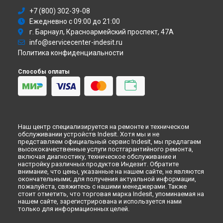
Ремонт посудомоечной машины DSR 57B S Indesit в
Омске
+7 (800) 302-39-08
Ремонт посудомоечной машины DSR 57B S Indesit в
Ежедневно с 09:00 до 21:00
Красноярске
г. Барнаул, Красноармейский проспект, 47А
Ремонт посудомоечной машины DSR 57B S Indesit в
Перми
info@servicecenter-indesit.ru
Ремонт посудомоечной машины DSR 57B S Indesit в
Политика конфиденциальности
Ульяновске
Ремонт посудомоечной машины DSR 57B S Indesit в
Кирове
Способы оплаты
Ремонт посудомоечной машины DSR 57B S Indesit в
Оренбурге
Ремонт посудомоечной машины DSR 57B S Indesit в
Кемерово
Ремонт посудомоечной машины DSR 57B S Indesit в
Наш центр специализируется на ремонте и техническом
Новокузнецке
обслуживании устройств Indesit. Хотя мы и не
представляем официальный сервис Indesit, мы предлагаем
Ремонт посудомоечной машины DSR 57B S Indesit в
Рязани
высококачественные услуги постгарантийного ремонта,
Ремонт посудомоечной машины DSR 57B S Indesit в
включая диагностику, техническое обслуживание и
Астрахани
настройку различных продуктов Индезит. Обратите
внимание, что цены, указанные на нашем сайте, не являются
Ремонт посудомоечной машины DSR 57B S Indesit в
окончательными; для получения актуальной информации,
Набережных Челнах
пожалуйста, свяжитесь с нашими менеджерами. Также
стоит отметить, что торговая марка Indesit, упоминаемая на
Ремонт посудомоечной машины DSR 57B S Indesit в
нашем сайте, зарегистрирована и используется нами
Липецке
только для информационных целей.