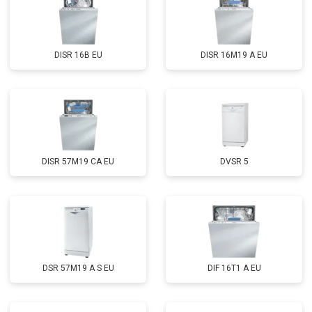
Замена нижнего уплотнителя
от 1000 ₽
Заказать
дверцы
Замена заливного шланга с
от 1100 ₽
Заказать
системой Аквастоп
DISR 16B EU
DISR 16M19 A EU
Замена заливного шланга
от 850 ₽
Заказать
Диагностика
бесплатно
Заказать
DISR 57M19 CA EU
DVSR 5
DSR 57M19 A S EU
DIF 16T1 A EU