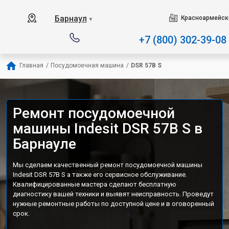
Наш сервисный центр специа
Барнаул
Красноармейски
▼
+7 (800) 302-39-08
Главная
/
Посудомоечная машина
/
DSR 57B S
Ремонт посудомоечной
машины Indesit DSR 57B S в
Барнауле
Мы сделаем качественный ремонт посудомоечной машины
Indesit DSR 57B S а также его сервисное обслуживание.
Квалифицированные мастера сделают бесплатную
диагностику вашей техники и выявят неисправность. Проведут
нужные ремонтные работы по доступной цене и в оговоренный
срок.