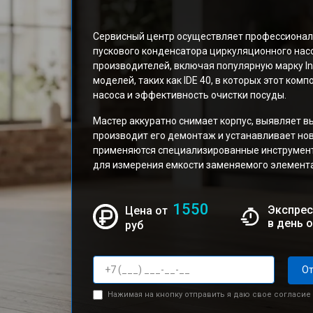
Сервисный центр осуществляет профессионал
пускового конденсатора циркуляционного нас
производителей, включая популярную марку In
моделей, таких как IDE 40, в которых этот ко
насоса и эффективность очистки посуды.
Мастер аккуратно снимает корпус, выявляет в
производит его демонтаж и устанавливает нов
применяются специализированные инструмент
для измерения емкости заменяемого элемента
1550
Экспрес
Цена от
в день 
руб
От
Нажимая на кнопку отправить я даю свое согласие