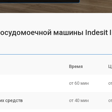
посудомоечной машины Indesit I
Время
Ц
от 60 мин
о
их средств
от 40 мин
о