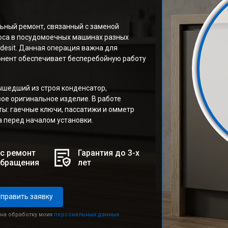
ьный ремонт, связанный с заменой
оса в посудомоечных машинах разных
desit. Данная операция важна для
мпонент обеспечивает бесперебойную работу
ышедший из строя конденсатор,
ое оригинальное изделие. В работе
ы: гаечные ключи, пассатижи и омметр
 перед началом установки.
с ремонт
Гарантия до 3-х
обращения
лет
править заявку
 на обработку моих
персональных данных.