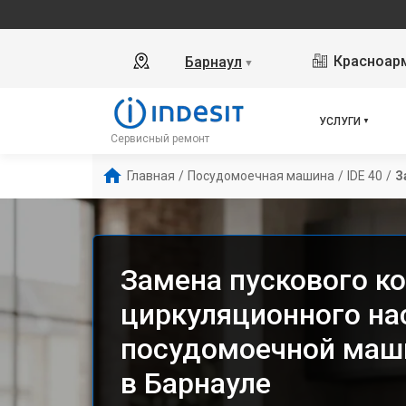
Красноарм
Барнаул
▼
УСЛУГИ
Сервисный ремонт
Главная
/
Посудомоечная машина
/
IDE 40
/
З
Замена пускового к
циркуляционного на
посудомоечной машин
в Барнауле