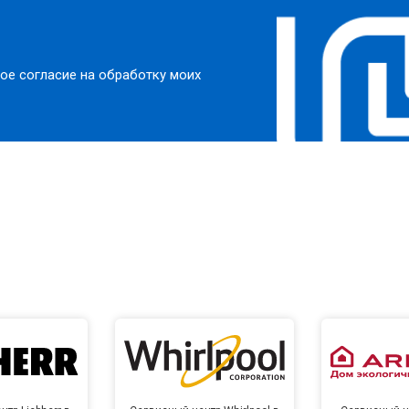
от 70 мин
о
ое согласие на обработку моих
ры
от 50 мин
о
от 60 мин
о
от 40 мин
о
от 60 мин
о
 креплений, кнопок)
от 40 мин
о