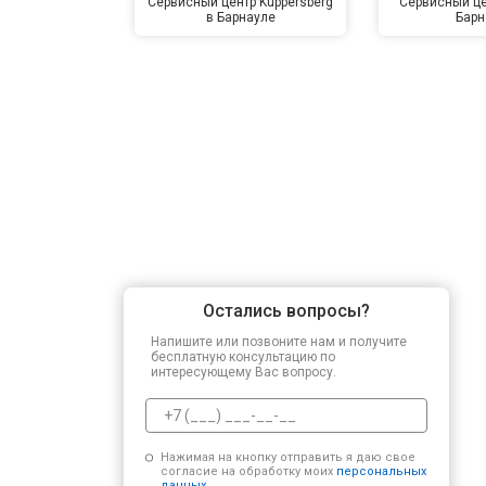
Сервисный центр Kuppersberg
Сервисный цен
в Барнауле
Барн
Ремонт платы управления (восстан
Замена датчика мутности
Замена датчика соли
Замена заливного клапана
Остались вопросы?
Замена расходомера
Напишите или позвоните нам и получите
бесплатную консультацию по
интересующему Вас вопросу.
Замена разбрызгивателя
Нажимая на кнопку отправить я даю свое
согласие на обработку моих
персональных
Замена проточного нагревательног
данных.