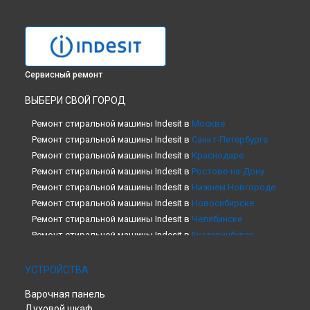
Сервисный ремонт
ВЫБЕРИ СВОЙ ГОРОД
Ремонт стиральной машины Indesit в
Москве
Ремонт стиральной машины Indesit в
Санкт-Петербурге
Ремонт стиральной машины Indesit в
Краснодаре
Ремонт стиральной машины Indesit в
Ростове-на-Дону
Ремонт стиральной машины Indesit в
Нижнем Новгороде
Ремонт стиральной машины Indesit в
Новосибирске
Ремонт стиральной машины Indesit в
Челябинске
Ремонт стиральной машины Indesit в
Екатеринбурге
Ремонт стиральной машины Indesit в
Казани
Ремонт стиральной машины Indesit в
Уфе
УСТРОЙСТВА
Ремонт стиральной машины Indesit в
Воронеже
Варочная панель
Ремонт стиральной машины Indesit в
Волгограде
Духовой шкаф