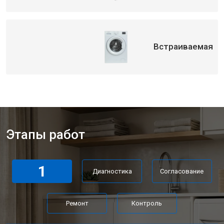
Замена циркуляционного насоса
от 3800 ₽
Заказать
Замена УБЛ стиральной машины
от 2100 ₽
Заказать
Indesit
Встраиваемая
Замена приводного ремня
от 2550 ₽
Заказать
Этапы работ
1
Диагностика
Согласование
Ремонт
Контроль