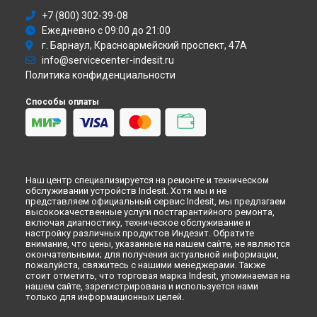
Ремонт стиральной машины BWSA 51051 S Indesit в
Самаре
+7 (800) 302-39-08
Ремонт стиральной машины BWSA 51051 S Indesit в
Омске
Ежедневно с 09:00 до 21:00
Ремонт стиральной машины BWSA 51051 S Indesit в
г. Барнаул, Красноармейский проспект, 47А
Красноярске
info@servicecenter-indesit.ru
Ремонт стиральной машины BWSA 51051 S Indesit в
Перми
Политика конфиденциальности
Ремонт стиральной машины BWSA 51051 S Indesit в
Ульяновске
Способы оплаты
Ремонт стиральной машины BWSA 51051 S Indesit в
Кирове
Ремонт стиральной машины BWSA 51051 S Indesit в
Оренбурге
Ремонт стиральной машины BWSA 51051 S Indesit в
Кемерово
Наш центр специализируется на ремонте и техническом
Ремонт стиральной машины BWSA 51051 S Indesit в
обслуживании устройств Indesit. Хотя мы и не
Новокузнецке
представляем официальный сервис Indesit, мы предлагаем
высококачественные услуги постгарантийного ремонта,
Ремонт стиральной машины BWSA 51051 S Indesit в
Рязани
включая диагностику, техническое обслуживание и
Ремонт стиральной машины BWSA 51051 S Indesit в
настройку различных продуктов Индезит. Обратите
Астрахани
внимание, что цены, указанные на нашем сайте, не являются
окончательными; для получения актуальной информации,
Ремонт стиральной машины BWSA 51051 S Indesit в
пожалуйста, свяжитесь с нашими менеджерами. Также
Набережных Челнах
стоит отметить, что торговая марка Indesit, упоминаемая на
нашем сайте, зарегистрирована и используется нами
Ремонт стиральной машины BWSA 51051 S Indesit в
только для информационных целей.
Липецке