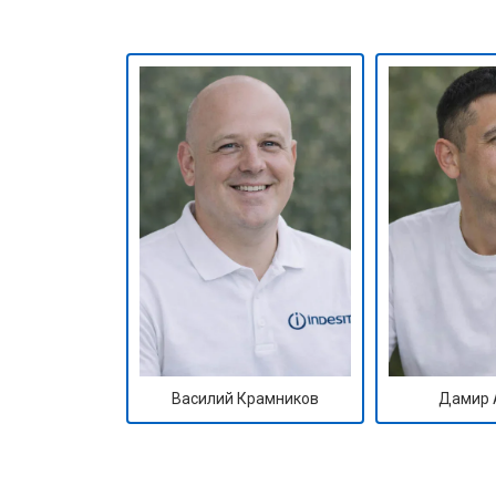
Замена амортизаторов
Замена подшипников
Замена мотора
Ремонт/замена датчика температу
Замена ТЭН
Василий Крамников
Дамир 
Замена блока управления