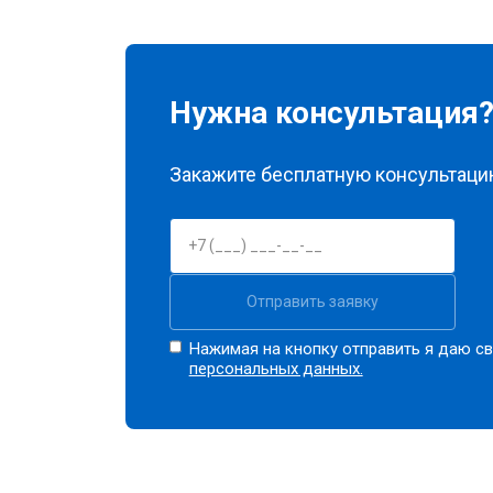
Замена заливного клапана
Замена заливного шланга
Нужна консультация
Замена прессостата
Закажите бесплатную консультацию
Замена сливного насоса
Отправить заявку
Замена сливного шланга
Нажимая на кнопку отправить я даю св
персональных данных.
Замена циркуляционного насоса
Замена УБЛ