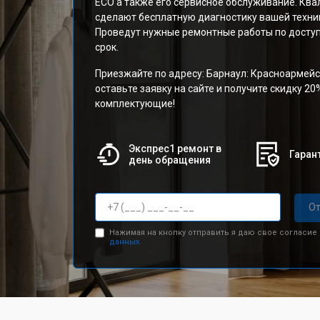
ECO а также его сервисное обслуживание. Кв
сделают бесплатную диагностику вашей техник
Проведут нужные ремонтные работы по доступ
срок.
Приезжайте по адресу: Барнаул: Красноармейс
оставьте заявку на сайте и получите скидку 20
комплектующие!
Экспрес1 ремонт в
Гарант
день обращения
От
Нажимая на кнопку отправить я даю свое согласие
данных.