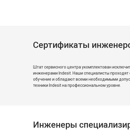
Замена дозатора моющих средств
Ремонт или замена петли двери
Сертификаты инженеров
Ремонт или замена патрубка
Ремонт платы управления (восстан
Штат сервисного центра укомплектован исключ
инженерами Indesit. Наши специалисты проходят
обучение и обладают всеми необходимыми допу
Корпусный ремонт (замена резинок,
техники Indesit на профессиональном уровне.
Замена крестовины
Инженеры специализиро
Замена щёток