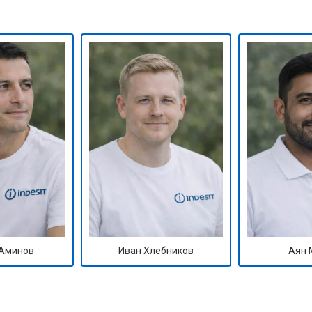
от 50 мин
о
от 90 мин
о
от 70 мин
о
ры
от 70 мин
о
от 50 мин
о
Аминов
Иван Хлебников
Аян 
от 100 мин
о