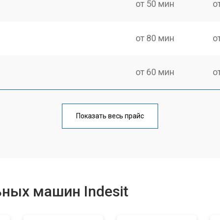
от 50 мин
о
от 80 мин
о
от 60 мин
о
от 100 мин
о
Показать весь прайс
от 70 мин
о
от 120 мин
о
ных машин Indesit
от 80 мин
о