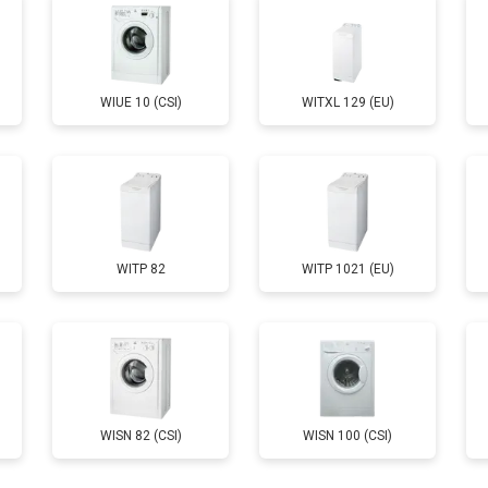
от 100 мин
о
WIUE 10 (CSI)
WITXL 129 (EU)
от 70 мин
о
от 110 мин
о
WITP 82
WITP 1021 (EU)
от 60 мин
о
от 100 мин
о
от 60 мин
о
WISN 82 (CSI)
WISN 100 (CSI)