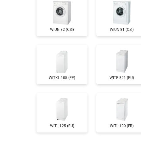
Замена шторок барабана
WIUN 82 (CSI)
WIUN 81 (CSI)
Замена селектора программ
Ремонт аквастопа
WITXL 105 (EE)
WITP 821 (EU)
Замена опоры бака
Замена бака
Замена нижнего противовеса
WITL 125 (EU)
WITL 100 (FR)