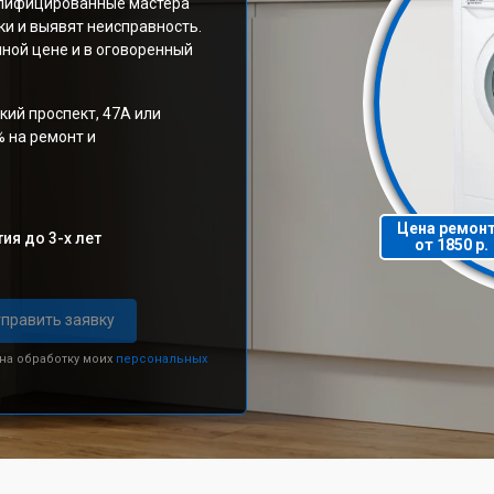
алифицированные мастера
и и выявят неисправность.
ной цене и в оговоренный
кий проспект, 47А или
% на ремонт и
Цена ремон
ия до 3-х лет
от 1850 р.
править заявку
 на обработку моих
персональных