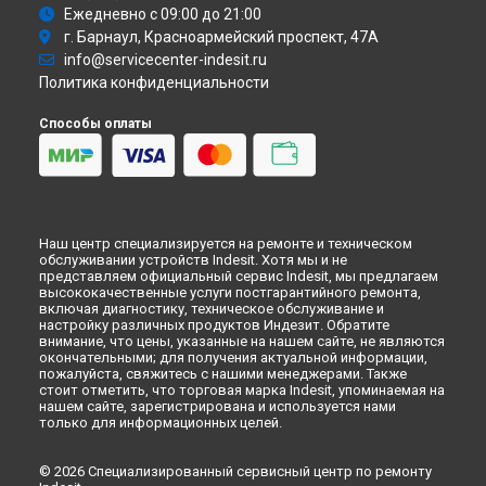
Ремонт стиральной машины IWE 5125 Indesit в
Ежедневно с 09:00 до 21:00
Новокузнецке
г. Барнаул, Красноармейский проспект, 47А
Ремонт стиральной машины IWE 5125 Indesit в
Рязани
info@servicecenter-indesit.ru
Политика конфиденциальности
Ремонт стиральной машины IWE 5125 Indesit в
Астрахани
Ремонт стиральной машины IWE 5125 Indesit в
Набережных
Способы оплаты
Челнах
Ремонт стиральной машины IWE 5125 Indesit в
Липецке
Наш центр специализируется на ремонте и техническом
обслуживании устройств Indesit. Хотя мы и не
представляем официальный сервис Indesit, мы предлагаем
высококачественные услуги постгарантийного ремонта,
включая диагностику, техническое обслуживание и
настройку различных продуктов Индезит. Обратите
внимание, что цены, указанные на нашем сайте, не являются
окончательными; для получения актуальной информации,
пожалуйста, свяжитесь с нашими менеджерами. Также
стоит отметить, что торговая марка Indesit, упоминаемая на
нашем сайте, зарегистрирована и используется нами
только для информационных целей.
© 2026 Специализированный сервисный центр по ремонту