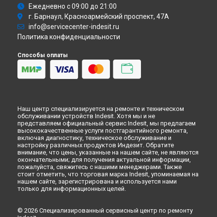
Ремонт стиральной машины PWC 8108 Indesit в
Кемерово
Ежедневно с 09:00 до 21:00
Ремонт стиральной машины PWC 8108 Indesit в
г. Барнаул, Красноармейский проспект, 47А
Новокузнецке
info@servicecenter-indesit.ru
Ремонт стиральной машины PWC 8108 Indesit в
Рязани
Политика конфиденциальности
Ремонт стиральной машины PWC 8108 Indesit в
Астрахани
Способы оплаты
Ремонт стиральной машины PWC 8108 Indesit в
Набережных Челнах
Ремонт стиральной машины PWC 8108 Indesit в
Липецке
Наш центр специализируется на ремонте и техническом
обслуживании устройств Indesit. Хотя мы и не
представляем официальный сервис Indesit, мы предлагаем
высококачественные услуги постгарантийного ремонта,
включая диагностику, техническое обслуживание и
настройку различных продуктов Индезит. Обратите
внимание, что цены, указанные на нашем сайте, не являются
окончательными; для получения актуальной информации,
пожалуйста, свяжитесь с нашими менеджерами. Также
стоит отметить, что торговая марка Indesit, упоминаемая на
нашем сайте, зарегистрирована и используется нами
только для информационных целей.
© 2026 Специализированный сервисный центр по ремонту