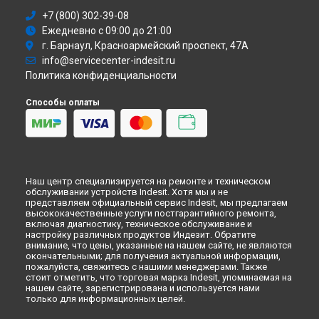
Ремонт стиральной машины WITXL 105 (EE) Indesit в
+7 (800) 302-39-08
Самаре
Ежедневно с 09:00 до 21:00
Ремонт стиральной машины WITXL 105 (EE) Indesit в
Омске
г. Барнаул, Красноармейский проспект, 47А
Ремонт стиральной машины WITXL 105 (EE) Indesit в
info@servicecenter-indesit.ru
Красноярске
Политика конфиденциальности
Ремонт стиральной машины WITXL 105 (EE) Indesit в
Перми
Ремонт стиральной машины WITXL 105 (EE) Indesit в
Способы оплаты
Ульяновске
Ремонт стиральной машины WITXL 105 (EE) Indesit в
Кирове
Ремонт стиральной машины WITXL 105 (EE) Indesit в
Оренбурге
Наш центр специализируется на ремонте и техническом
Ремонт стиральной машины WITXL 105 (EE) Indesit в
обслуживании устройств Indesit. Хотя мы и не
Кемерово
представляем официальный сервис Indesit, мы предлагаем
Ремонт стиральной машины WITXL 105 (EE) Indesit в
высококачественные услуги постгарантийного ремонта,
включая диагностику, техническое обслуживание и
Новокузнецке
настройку различных продуктов Индезит. Обратите
Ремонт стиральной машины WITXL 105 (EE) Indesit в
Рязани
внимание, что цены, указанные на нашем сайте, не являются
окончательными; для получения актуальной информации,
Ремонт стиральной машины WITXL 105 (EE) Indesit в
пожалуйста, свяжитесь с нашими менеджерами. Также
Астрахани
стоит отметить, что торговая марка Indesit, упоминаемая на
Ремонт стиральной машины WITXL 105 (EE) Indesit в
нашем сайте, зарегистрирована и используется нами
Набережных Челнах
только для информационных целей.
Ремонт стиральной машины WITXL 105 (EE) Indesit в