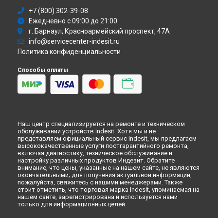
+7 (800) 302-39-08
Ремонт стиральной машины XWA 91082 X WWWG Indesit в
Иркутске
Ежедневно с 09:00 до 21:00
Ремонт стиральной машины XWA 91082 X WWWG Indesit в
г. Барнаул, Красноармейский проспект, 47А
Самаре
info@servicecenter-indesit.ru
Ремонт стиральной машины XWA 91082 X WWWG Indesit в
Политика конфиденциальности
Омске
Ремонт стиральной машины XWA 91082 X WWWG Indesit в
Способы оплаты
Красноярске
Ремонт стиральной машины XWA 91082 X WWWG Indesit в
Перми
Ремонт стиральной машины XWA 91082 X WWWG Indesit в
Ульяновске
Наш центр специализируется на ремонте и техническом
Ремонт стиральной машины XWA 91082 X WWWG Indesit в
обслуживании устройств Indesit. Хотя мы и не
Кирове
представляем официальный сервис Indesit, мы предлагаем
высококачественные услуги постгарантийного ремонта,
Ремонт стиральной машины XWA 91082 X WWWG Indesit в
включая диагностику, техническое обслуживание и
Оренбурге
настройку различных продуктов Индезит. Обратите
Ремонт стиральной машины XWA 91082 X WWWG Indesit в
внимание, что цены, указанные на нашем сайте, не являются
окончательными; для получения актуальной информации,
Кемерово
пожалуйста, свяжитесь с нашими менеджерами. Также
Ремонт стиральной машины XWA 91082 X WWWG Indesit в
стоит отметить, что торговая марка Indesit, упоминаемая на
Новокузнецке
нашем сайте, зарегистрирована и используется нами
только для информационных целей.
Ремонт стиральной машины XWA 91082 X WWWG Indesit в
Рязани