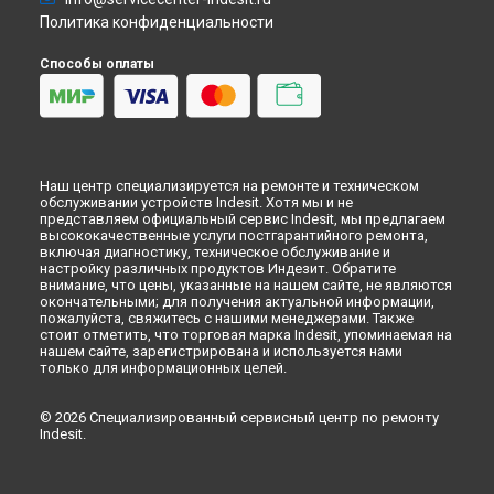
Ремонт варочной панели IPG 640 S (GR) Indesit в
Кемерово
Политика конфиденциальности
Ремонт варочной панели IPG 640 S (GR) Indesit в
Новокузнецке
Способы оплаты
Ремонт варочной панели IPG 640 S (GR) Indesit в
Рязани
Ремонт варочной панели IPG 640 S (GR) Indesit в
Астрахани
Ремонт варочной панели IPG 640 S (GR) Indesit в
Набережных Челнах
Ремонт варочной панели IPG 640 S (GR) Indesit в
Липецке
Наш центр специализируется на ремонте и техническом
обслуживании устройств Indesit. Хотя мы и не
представляем официальный сервис Indesit, мы предлагаем
высококачественные услуги постгарантийного ремонта,
включая диагностику, техническое обслуживание и
настройку различных продуктов Индезит. Обратите
внимание, что цены, указанные на нашем сайте, не являются
окончательными; для получения актуальной информации,
пожалуйста, свяжитесь с нашими менеджерами. Также
стоит отметить, что торговая марка Indesit, упоминаемая на
нашем сайте, зарегистрирована и используется нами
только для информационных целей.
© 2026 Специализированный сервисный центр по ремонту
Indesit.