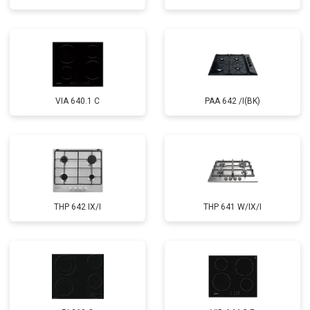
VIA 640.1 C
PAA 642 /I(BK)
THP 642 IX/I
THP 641 W/IX/I