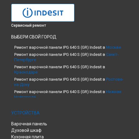
Сервисный ремонт
ВЫБЕРИ СВОЙ ГОРОД
Ремонт варочной панели IPG 640 S (GR) Indesit в
Москве
Ремонт варочной панели IPG 640 S (GR) Indesit в
Санкт-
Петербурге
Ремонт варочной панели IPG 640 S (GR) Indesit в
Краснодаре
Ремонт варочной панели IPG 640 S (GR) Indesit в
Ростове-
на-Дону
Ремонт варочной панели IPG 640 S (GR) Indesit в
Нижнем
Новгороде
Ремонт варочной панели IPG 640 S (GR) Indesit в
Новосибирске
УСТРОЙСТВА
Ремонт варочной панели IPG 640 S (GR) Indesit в
Челябинске
Варочная панель
Ремонт варочной панели IPG 640 S (GR) Indesit в
Духовой шкаф
Екатеринбурге
Кухонная плита