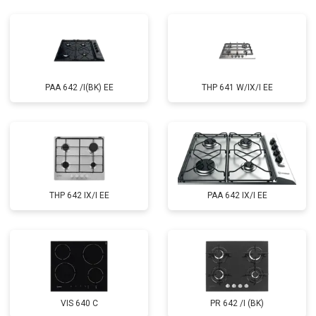
PAA 642 /I(BK) EE
THP 641 W/IX/I EE
THP 642 IX/I EE
PAA 642 IX/I EE
VIS 640 C
PR 642 /I (BK)