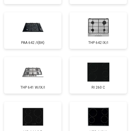
PAA 642 /I(BK)
THP 642 IX/I
THP 641 W/IX/I
RI 260 C