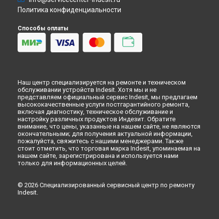
Ремонт варочной панели PAA 642 IX/I EE Indesit в
Кемерово
Политика конфиденциальности
Ремонт варочной панели PAA 642 IX/I EE Indesit в
Новокузнецке
Способы оплаты
Ремонт варочной панели PAA 642 IX/I EE Indesit в
Рязани
Ремонт варочной панели PAA 642 IX/I EE Indesit в
Астрахани
Ремонт варочной панели PAA 642 IX/I EE Indesit в
Набережных Челнах
Ремонт варочной панели PAA 642 IX/I EE Indesit в
Липецке
Наш центр специализируется на ремонте и техническом
обслуживании устройств Indesit. Хотя мы и не
представляем официальный сервис Indesit, мы предлагаем
высококачественные услуги постгарантийного ремонта,
включая диагностику, техническое обслуживание и
настройку различных продуктов Индезит. Обратите
внимание, что цены, указанные на нашем сайте, не являются
окончательными; для получения актуальной информации,
пожалуйста, свяжитесь с нашими менеджерами. Также
стоит отметить, что торговая марка Indesit, упоминаемая на
нашем сайте, зарегистрирована и используется нами
только для информационных целей.
© 2026 Специализированный сервисный центр по ремонту
Indesit.