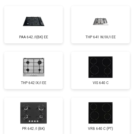
PAA 642 /I(BK) EE
THP 641 W/IX/I EE
THP 642 IX/I EE
VIS 640 C
PR 642 /I (BK)
VRB 640 C (PT)