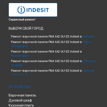
Сервисный ремонт
ВЫБЕРИ СВОЙ ГОРОД
Ремонт варочной панели PAA 642 IX/I EE Indesit в
Москве
Ремонт варочной панели PAA 642 IX/I EE Indesit в
Санкт-
Петербурге
Ремонт варочной панели PAA 642 IX/I EE Indesit в
Краснодаре
Ремонт варочной панели PAA 642 IX/I EE Indesit в
Ростове-
на-Дону
Ремонт варочной панели PAA 642 IX/I EE Indesit в
Нижнем
Новгороде
Ремонт варочной панели PAA 642 IX/I EE Indesit в
Новосибирске
УСТРОЙСТВА
Ремонт варочной панели PAA 642 IX/I EE Indesit в
Челябинске
Варочная панель
Ремонт варочной панели PAA 642 IX/I EE Indesit в
Духовой шкаф
Екатеринбурге
Кухонная плита