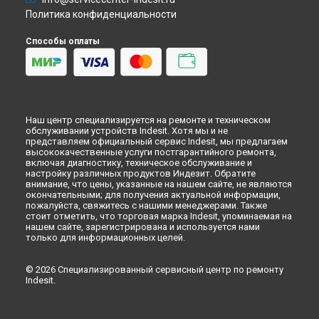
Ремонт варочной панели PIM 640 A (BK) Indesit в
Кемерово
Политика конфиденциальности
Ремонт варочной панели PIM 640 A (BK) Indesit в
Новокузнецке
Способы оплаты
Ремонт варочной панели PIM 640 A (BK) Indesit в
Рязани
Ремонт варочной панели PIM 640 A (BK) Indesit в
Астрахани
Ремонт варочной панели PIM 640 A (BK) Indesit в
Набережных Челнах
Ремонт варочной панели PIM 640 A (BK) Indesit в
Липецке
Наш центр специализируется на ремонте и техническом
обслуживании устройств Indesit. Хотя мы и не
представляем официальный сервис Indesit, мы предлагаем
высококачественные услуги постгарантийного ремонта,
включая диагностику, техническое обслуживание и
настройку различных продуктов Индезит. Обратите
внимание, что цены, указанные на нашем сайте, не являются
окончательными; для получения актуальной информации,
пожалуйста, свяжитесь с нашими менеджерами. Также
стоит отметить, что торговая марка Indesit, упоминаемая на
нашем сайте, зарегистрирована и используется нами
только для информационных целей.
© 2026 Специализированный сервисный центр по ремонту
Indesit.