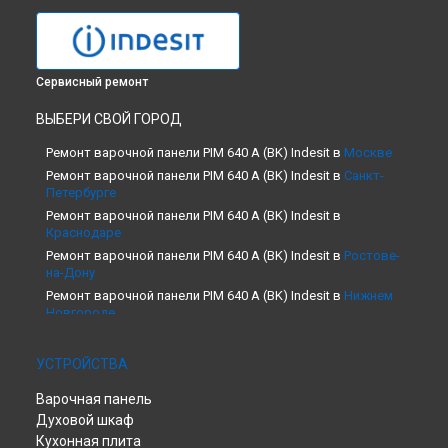
Сервисный ремонт
ВЫБЕРИ СВОЙ ГОРОД
Ремонт варочной панели PIM 640 A (BK) Indesit в
Москве
Ремонт варочной панели PIM 640 A (BK) Indesit в
Санкт-
Петербурге
Ремонт варочной панели PIM 640 A (BK) Indesit в
Краснодаре
Ремонт варочной панели PIM 640 A (BK) Indesit в
Ростове-
на-Дону
Ремонт варочной панели PIM 640 A (BK) Indesit в
Нижнем
Новгороде
Ремонт варочной панели PIM 640 A (BK) Indesit в
Новосибирске
УСТРОЙСТВА
Ремонт варочной панели PIM 640 A (BK) Indesit в
Челябинске
Варочная панель
Ремонт варочной панели PIM 640 A (BK) Indesit в
Духовой шкаф
Екатеринбурге
Кухонная плита