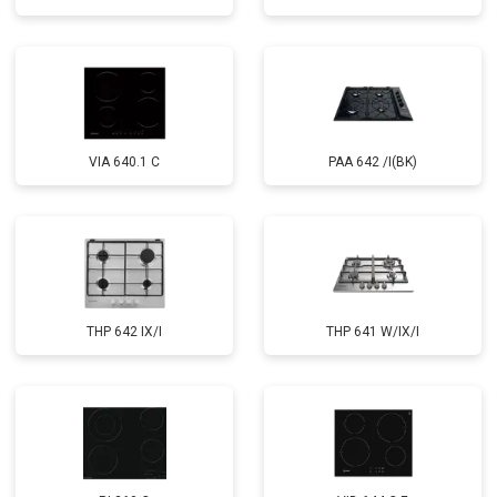
VIA 640.1 C
PAA 642 /I(BK)
THP 642 IX/I
THP 641 W/IX/I