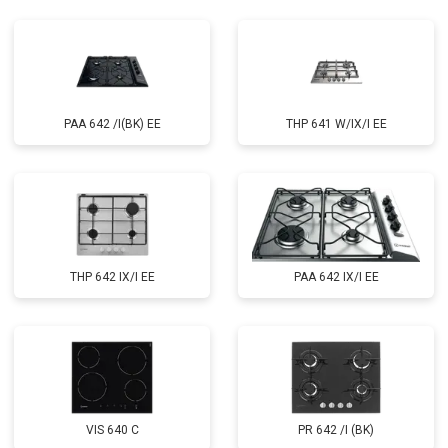
PAA 642 /I(BK) EE
THP 641 W/IX/I EE
THP 642 IX/I EE
PAA 642 IX/I EE
VIS 640 C
PR 642 /I (BK)