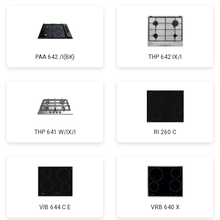
PAA 642 /I(BK)
THP 642 IX/I
THP 641 W/IX/I
RI 260 C
VIB 644 C E
VRB 640 X