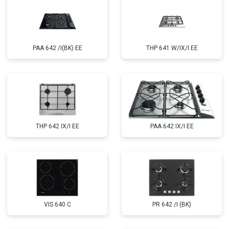
PAA 642 /I(BK) EE
THP 641 W/IX/I EE
THP 642 IX/I EE
PAA 642 IX/I EE
VIS 640 C
PR 642 /I (BK)